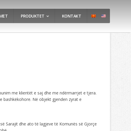
IMET
PRODUKTET
KONTAKT
nim me klientët e saj dhe me ndërmarrjet e tjera.
eve bashkëkohore. Në objekt gjenden zyrat e
 së Sarajit dhe ato të lagjeve të Komunës së Gjorçe
kohë.