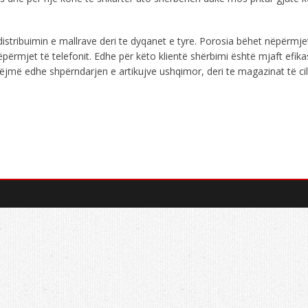
distribuimin e mallrave deri te dyqanet e tyre. Porosia bëhet nëpërmje
përmjet të telefonit. Edhe për këto klientë shërbimi është mjaft efik
u bëjmë edhe shpërndarjen e artikujve ushqimor, deri te magazinat të 