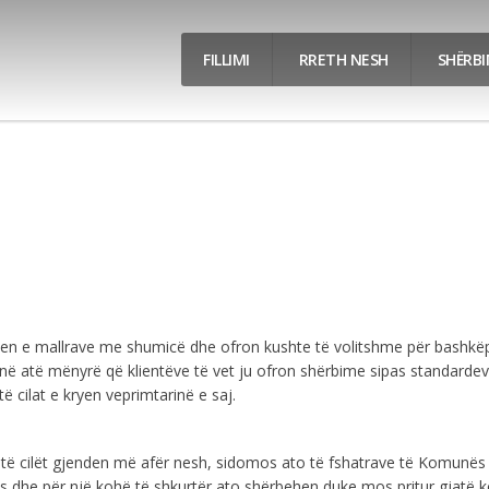
FILLIMI
RRETH NESH
SHËRB
n e mallrave me shumicë dhe ofron kushte të volitshme për bashkëpu
r në atë mënyrë që klientëve të vet ju ofron shërbime sipas standard
 cilat e kryen veprimtarinë e saj.
e të cilët gjenden më afër nesh, sidomos ato të fshatrave të Komunës
ues dhe për një kohë të shkurtër ato shërbehen duke mos pritur gjatë 