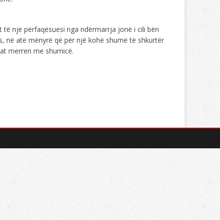
t të një përfaqësuesi nga ndërmarrja jonë i cili bën
as, në atë mënyrë që për një kohë shumë të shkurtër
cilat merren me shumicë.