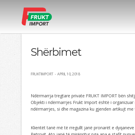
Shërbimet
FRUKTIMPORT - APRIL 10, 2018
Ndërmarrja tregtare private FRUKT IMPORT bën shitje
Objekti i ndërmarrjes Frukt Import është i organizua
ndërmarrjes, si dhe magazina ku gjenden artikujt me të
Klientët tanë më të rregullt janë pronarët e dyqanev
Petrovit. Ato janë të mirëpritur nga ana e stafit pun