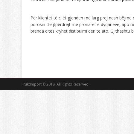
Për klientët të cilët gjenden më larg prej nesh bëjmë 
porosin drejtpërdrejt me pronarët e dyqaneve, apo në
brenda ditës kryhet distibuimi deri te ato. Gjithasht
FruktImport © 2018. All Rights Reserved.